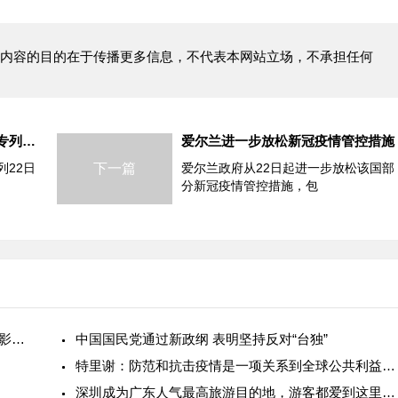
内容的目的在于传播更多信息，不代表本网站立场，不承担任何
中欧班列长三角一体化示范区专列在苏州首发
爱尔兰进一步放松新冠疫情管控措施
22日
下一篇
爱尔兰政府从22日起进一步放松该国部
分新冠疫情管控措施，包
菜比肉贵?近期蔬菜涨价背后的原因：受连续降雨影响导致运输成本增加
中国国民党通过新政纲 表明坚持反对“台独”
特里谢：防范和抗击疫情是一项关系到全球公共利益重大问题
深圳成为广东人气最高旅游目的地，游客都爱到这里“打卡”