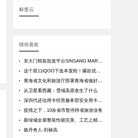
标签云
猜你喜欢
东大门韩装批发平台SINSANG MARKET已入住2万商家
这个双11iQOO下血本宠粉！爆款优惠300， 直播豪礼送不停
青海省文化和旅游厅部署青海省做好文旅行业疫情防控措施
从卫星看西藏：雪域高原发生了什么
深圳代还信用卡经营服务部安全用卡有保障
疫情之下，10余省市暂停跨省旅游业务
新绿城全屋整装性能完美、工艺上精益求精
炼丹奇人-刘禄高