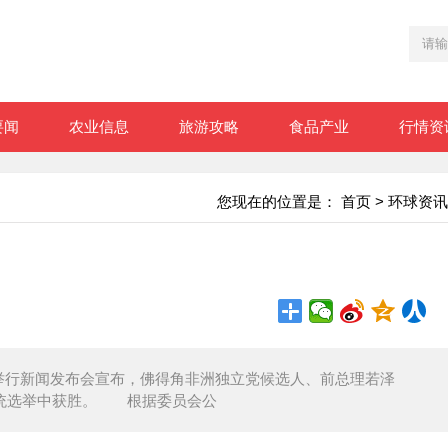
要闻
农业信息
旅游攻略
食品产业
行情资
您现在的位置是：
首页
>
环球资讯
举行新闻发布会宣布，佛得角非洲独立党候选人、前总理若泽
举行的总统选举中获胜。 根据委员会公