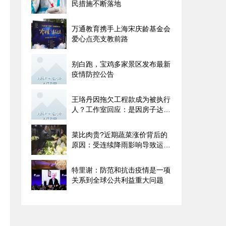
民措施不断落地
万通教育携手上海宋庆龄基金会
爱心点亮支教前路
别白跑，宝鸡多家景区发布最新
疫情防控公告
王珞丹因拖欠工程款成为被执行
人？工作室回应：是因房子达不
到验收标准
菜比肉贵?近期蔬菜涨价背后的
原因：受连续降雨影响导致运输
成本增加
特里谢：防范和抗击疫情是一项
关系到全球公共利益重大问题